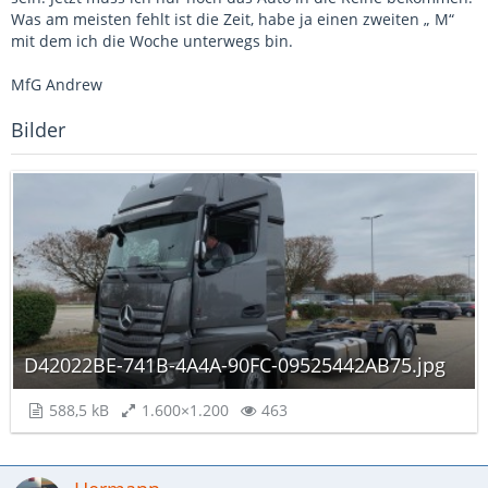
Was am meisten fehlt ist die Zeit, habe ja einen zweiten „ M“
mit dem ich die Woche unterwegs bin.
MfG Andrew
Bilder
D42022BE-741B-4A4A-90FC-09525442AB75.jpg
588,5 kB
1.600×1.200
463