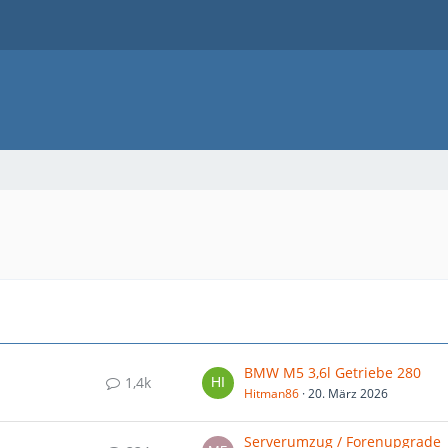
BMW M5 3,6l Getriebe 280
1,4k
Hitman86
20. März 2026
Serverumzug / Forenupgrade