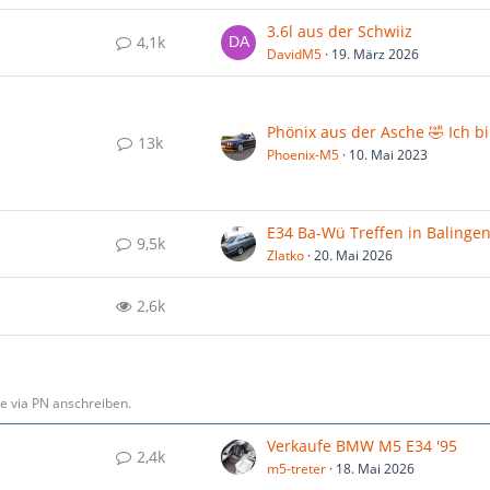
3.6l aus der Schwiiz
4,1k
DavidM5
19. März 2026
13k
Phoenix-M5
10. Mai 2023
9,5k
Zlatko
20. Mai 2026
2,6k
se via PN anschreiben.
Verkaufe BMW M5 E34 '95
2,4k
m5-treter
18. Mai 2026