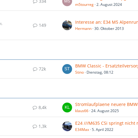
334
m5tourreg
2. August 2024
t.
149
Hermann
30. Oktober 2013
72k
Stino
Dienstag, 08:12
8,4k
klaus66
24. August 2025
1,3k
E34Max
5. April 2022