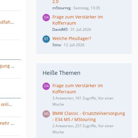
2.0
m5tourreg
Samstag, 13:35
Frage zum Verstärker im
Interesse an: E34 M5 Alpenrundfahrt 2014 (4-5 Tage zw. Sa 20.09. und So 05.10.2014)
Kofferraum
DavidM5
31. Juli 2026
Welche Pleullager?
Stino
12. Juli 2026
BMW Classic - Ersatzteilversorgung - E34 M5 / M5touring
Heiße Themen
Frage zum Verstärker im
Kofferraum
3 Antworten, 181 Zugriffe, Vor einer
Stromlaufplaene neuere BMW online, WDS
Woche
BMW Classic - Ersatzteilversorgung
- E34 M5 / M5touring
E24 ///M635 CSi springt nicht mehr an
2 Antworten, 257 Zugriffe, Vor einer
Woche