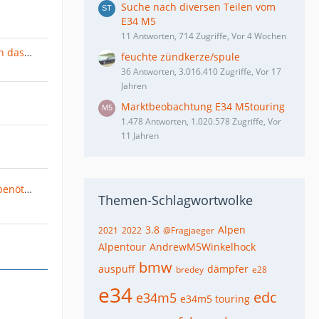
Suche nach diversen Teilen vom
E34 M5
11 Antworten, 714 Zugriffe, Vor 4 Wochen
M3e92 DKG an S85 -> wer kann das Programmieren?
feuchte zündkerze/spule
36 Antworten, 3.016.410 Zugriffe, Vor 17
Jahren
Marktbeobachtung E34 M5touring
1.478 Antworten, 1.020.578 Zugriffe, Vor
11 Jahren
Informationen für Umbauten benötigt (Klima, Luftpumpe, E-Lüfter)
Themen-Schlagwortwolke
3.8
Alpen
2021
2022
@Fragjaeger
Alpentour
AndrewM5Winkelhock
bmw
auspuff
dämpfer
bredey
e28
e34
edc
e34m5
e34m5 touring