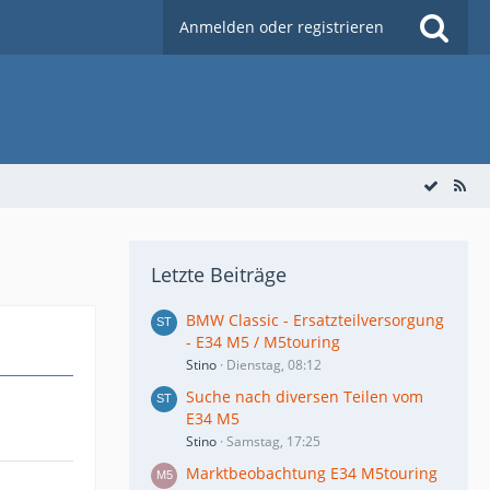
Anmelden oder registrieren
Letzte Beiträge
BMW Classic - Ersatzteilversorgung
- E34 M5 / M5touring
Stino
Dienstag, 08:12
Suche nach diversen Teilen vom
E34 M5
Stino
Samstag, 17:25
Marktbeobachtung E34 M5touring