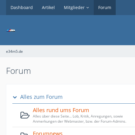
Dashboard
Artikel
Mitglieder
Forum
e34m5.de
Forum
Alles zum Forum
Alles rund ums Forum
Alles über diese Seite... Lob, Kritik, Anregungen, sowie
Anmerkungen der Webmaster, bzw. der Forum-Admins.
Forumnews