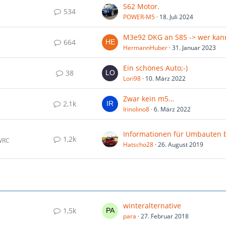
S62 Motor.
534
POWER-M5
18. Juli 2024
664
HermannHuber
31. Januar 2023
Ein schönes Auto;-)
38
Lori98
10. März 2022
Zwar kein m5…
2,1k
Irinolino8
6. März 2022
1,2k
 WRC
Hatscho28
26. August 2019
winteralternative
1,5k
para
27. Februar 2018