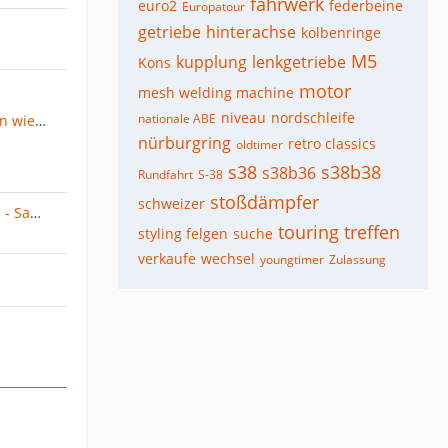
fahrwerk
euro2
federbeine
Europatour
getriebe
hinterachse
kolbenringe
M5
kupplung
lenkgetriebe
Kons
motor
mesh welding machine
niveau
nordschleife
nationale ABE
Phönix aus der Asche 🤣 Ich bin wieder zurück
nürburgring
retro classics
oldtimer
s38
s38b38
s38b36
Rundfahrt
S-38
stoßdämpfer
schweizer
E34 Ba-Wü Treffen in Balingen - Samstag 06.06.2026
touring
treffen
styling felgen
suche
verkaufe
wechsel
youngtimer
Zulassung