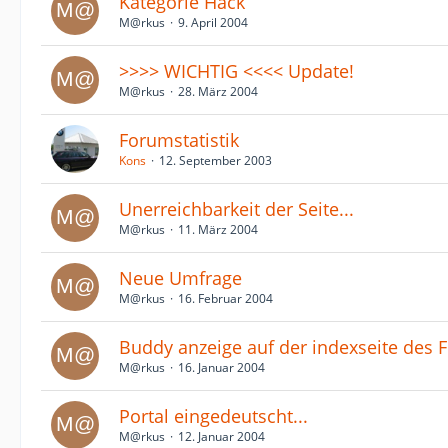
Kategorie Hack
M@rkus
9. April 2004
>>>> WICHTIG <<<< Update!
M@rkus
28. März 2004
Forumstatistik
Kons
12. September 2003
Unerreichbarkeit der Seite...
M@rkus
11. März 2004
Neue Umfrage
M@rkus
16. Februar 2004
Buddy anzeige auf der indexseite des
M@rkus
16. Januar 2004
Portal eingedeutscht...
M@rkus
12. Januar 2004