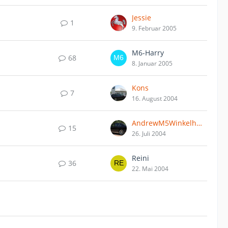
Jessie
1
9. Februar 2005
M6-Harry
68
8. Januar 2005
Kons
7
16. August 2004
AndrewM5Winkelhock
15
26. Juli 2004
Reini
36
22. Mai 2004