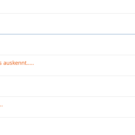
 auskennt.....
..