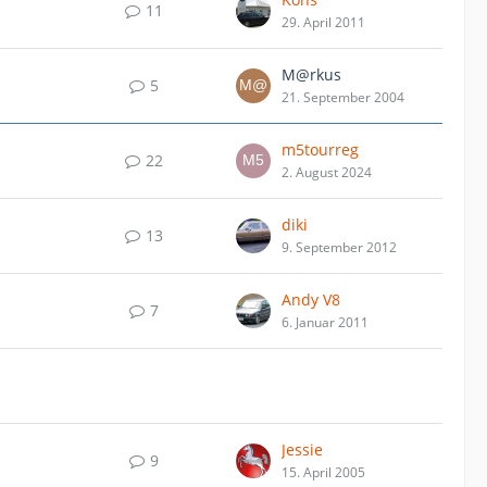
11
29. April 2011
M@rkus
5
21. September 2004
m5tourreg
22
2. August 2024
diki
13
9. September 2012
Andy V8
7
6. Januar 2011
Jessie
9
15. April 2005