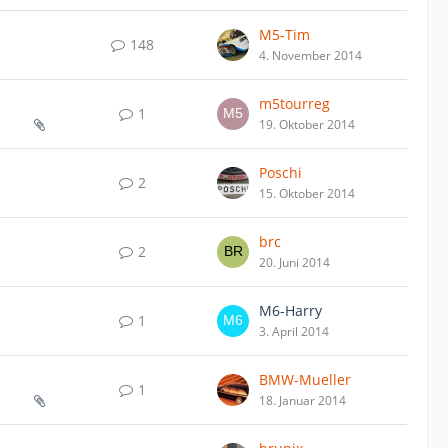
M5-Tim
148
4. November 2014
m5tourreg
1
19. Oktober 2014
Poschi
2
15. Oktober 2014
brc
2
20. Juni 2014
M6-Harry
1
3. April 2014
BMW-Mueller
1
18. Januar 2014