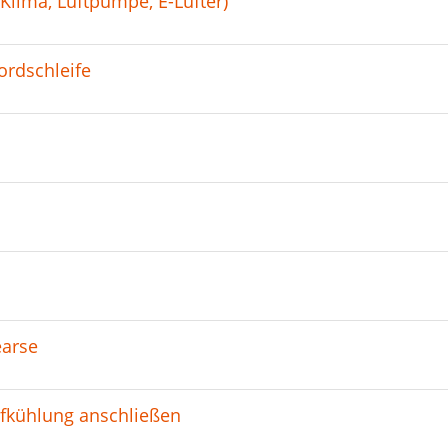
Klima, Luftpumpe, E-Lüfter)
ordschleife
earse
fkühlung anschließen