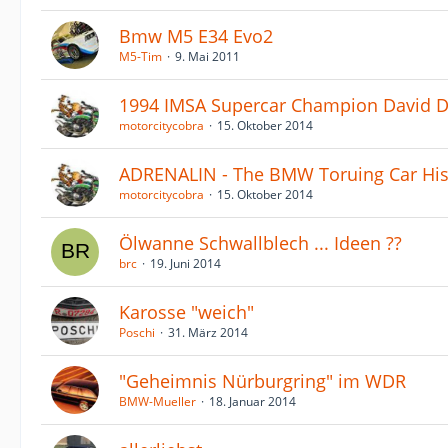
Bmw M5 E34 Evo2
M5-Tim
9. Mai 2011
1994 IMSA Supercar Champion David D
motorcitycobra
15. Oktober 2014
ADRENALIN - The BMW Toruing Car His
motorcitycobra
15. Oktober 2014
Ölwanne Schwallblech ... Ideen ??
brc
19. Juni 2014
Karosse "weich"
Poschi
31. März 2014
"Geheimnis Nürburgring" im WDR
BMW-Mueller
18. Januar 2014