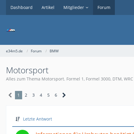
Dashboard
Artikel
Mitglieder
Forum
e34m5.de
Forum
BMW
Motorsport
Alles zum Thema Motorsport. Formel 1, Formel 3000, DTM, WRC 
1
2
3
4
5
6
Letzte Antwort