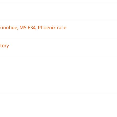
onohue, M5 E34, Phoenix race
tory