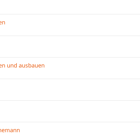
en
egen und ausbauen
hnemann