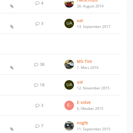
4
26. August 2019
uai
3
13. September 2017
M5-Tim
38
1. März 2016
uai
18
12. November 2015
E-volve
3
6. Oktober 2015
nogfe
7
11. September 2015