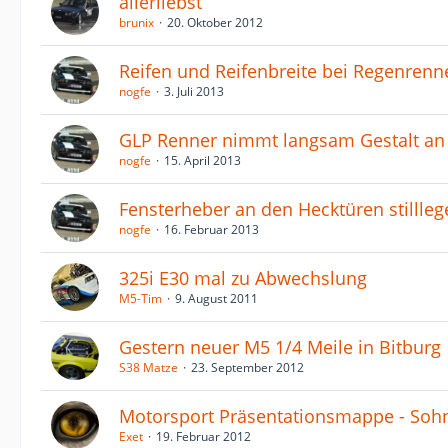
allerliebst
brunix
20. Oktober 2012
Reifen und Reifenbreite bei Regenrenn
nogfe
3. Juli 2013
GLP Renner nimmt langsam Gestalt an
nogfe
15. April 2013
Fensterheber an den Hecktüren stilll
nogfe
16. Februar 2013
325i E30 mal zu Abwechslung
M5-Tim
9. August 2011
Gestern neuer M5 1/4 Meile in Bitburg
S38 Matze
23. September 2012
Motorsport Präsentationsmappe - So
Exet
19. Februar 2012