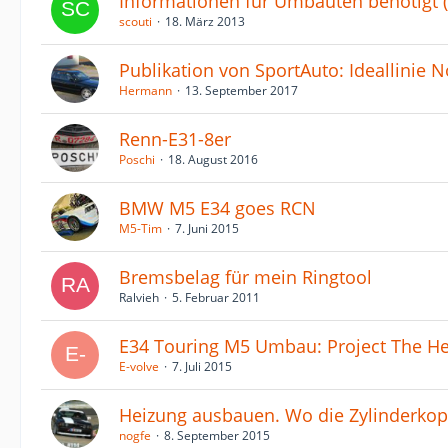
Informationen für Umbauten benötigt (
scouti
18. März 2013
Publikation von SportAuto: Ideallinie N
Hermann
13. September 2017
Renn-E31-8er
Poschi
18. August 2016
BMW M5 E34 goes RCN
M5-Tim
7. Juni 2015
Bremsbelag für mein Ringtool
Ralvieh
5. Februar 2011
E34 Touring M5 Umbau: Project The H
E-volve
7. Juli 2015
Heizung ausbauen. Wo die Zylinderkop
nogfe
8. September 2015