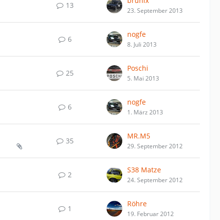
brunix
13
23. September 2013
nogfe
6
8. Juli 2013
Poschi
25
5. Mai 2013
nogfe
6
1. März 2013
MR.M5
35
29. September 2012
S38 Matze
2
24. September 2012
Röhre
1
19. Februar 2012