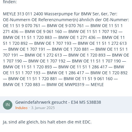
finden:
MEYLE 313 011 2400 Wasserpumpe für BMW 5er, 6er, 7er:
ОЕ-Nummern OE Referenznummer(n) ähnlich der OE-Nummer:
OE 11 51 9 070 761 — BMW OE 9 070 761 — BMW OE 11 51 1
271 436 — BMW OE 9 061 160 — BMW OE 11 51 1 707 192 —
BMW OE 11 51 1 720 883 — BMW OE 1 271 436 — BMW OE 11
51 1 720 892 — BMW OE 1 707 193 — BMW OE 11 51 1 272 613
— BMW OE 1 707 191 — BMW OE 1 720 881 — BMW OE 11 51 1
707 191 — BMW OE 1 272 613 — BMW OE 1 720 893 — BMW OE
1 707 190 — BMW OE 1 707 192 — BMW OE 11 51 1 707 190 —
BMW OE 11 51 1 720 893 — BMW OE 11 51 1 286 417 — BMW
OE 11 51 1 707 193 — BMW OE 1 286 417 — BMW OE 1 720 892
— BMW OE 11 51 1 720 881 — BMW OE 11 51 9 061 160 —
BMW OE 1 720 883 — BMW OE MWP0319 — MEYLE
Gewindefahrwerk gesucht - E34 M5 S38B38
Induleo
3. Januar 2025
Ja, sind alle gleich, bis halt eben die mit EDC.