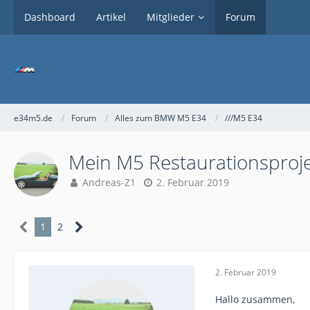
Dashboard
Artikel
Mitglieder
Forum
e34m5.de
Forum
Alles zum BMW M5 E34
///M5 E34
Mein M5 Restaurationsproj
Andreas-Z1
2. Februar 2019
1
2
2. Februar 2019
Hallo zusammen,