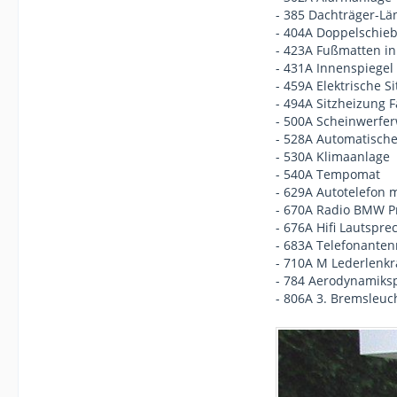
- 385 Dachträger-L
- 404A Doppelschie
- 423A Fußmatten in
- 431A Innenspiege
- 459A Elektrische 
- 494A Sitzheizung 
- 500A Scheinwerfer
- 528A Automatische
- 530A Klimaanlage
- 540A Tempomat
- 629A Autotelefon m
- 670A Radio BMW Pr
- 676A Hifi Lautspr
- 683A Telefonante
- 710A M Lederlenk
- 784 Aerodynamiksp
- 806A 3. Bremsleuc