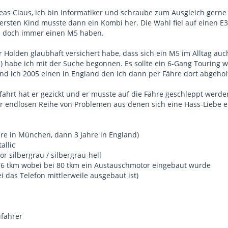
as Claus, ich bin Informatiker und schraube zum Ausgleich gern
ersten Kind musste dann ein Kombi her. Die Wahl fiel auf einen E34
ch doch immer einen M5 haben.
Holden glaubhaft versichert habe, dass sich ein M5 im Alltag auch
 habe ich mit der Suche begonnen. Es sollte ein 6-Gang Touring 
and ich 2005 einen in England den ich dann per Fähre dort abgehol
fahrt hat er gezickt und er musste auf die Fähre geschleppt werde
r endlosen Reihe von Problemen aus denen sich eine Hass-Liebe en
ahre in München, dann 3 Jahre in England)
allic
or silbergrau / silbergrau-hell
76 tkm wobei bei 80 tkm ein Austauschmotor eingebaut wurde
ei das Telefon mittlerweile ausgebaut ist)
ifahrer