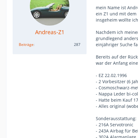
mein Name ist Andre
ein Z1 und mit dem 
insgeheim wollte i
Andreas-Z1
Nachdem ich meiner 
grundlegend anders)
einjähriger Suche f
Beiträge
287
Bereits auf der Rück
war der Anfang eine
- EZ 22.02.1996
- 2 Vorbesitzer (6 J
- Cosmoschwarz-met
- Nappa Leder bi-col
- Hatte beim Kauf 1
- Alles original (wob
Sonderausstattung:
- 216A Servotronic
- 243A Airbag für Be
- 302A Alarmanlage