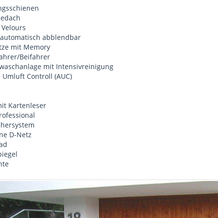
ängsschienen
bedach
 Velours
l automatisch abblendbar
Sitze mit Memory
Fahrer/Beifahrer
waschanlage mit Intensivreinigung
 Umluft Controll (AUC)
it Kartenleser
ofessional
echersystem
nne D-Netz
rad
iegel
hte