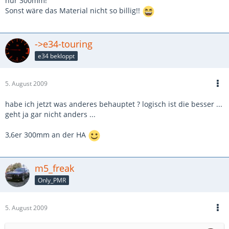
nur 300mm!
Sonst wäre das Material nicht so billig!!
->e34-touring
e34 bekloppt
5. August 2009
habe ich jetzt was anderes behauptet ? logisch ist die besser ...
geht ja gar nicht anders ...
3,6er 300mm an der HA
m5_freak
Only_PMR
5. August 2009