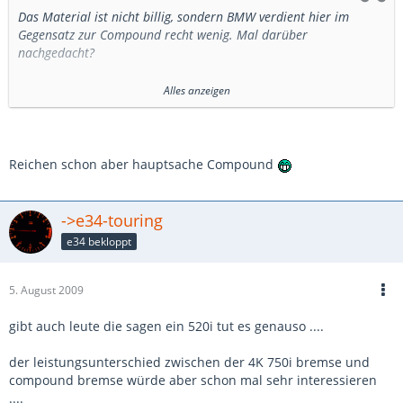
Das Material ist nicht billig, sondern BMW verdient hier im
Gegensatz zur Compound recht wenig. Mal darüber
nachgedacht?
Und die 4-Kolbenanlage aus dem 750 reicht völlig aus - und das
Alles anzeigen
zu recht humanen Preisen.
Harry
Reichen schon aber hauptsache Compound
->e34-touring
e34 bekloppt
5. August 2009
gibt auch leute die sagen ein 520i tut es genauso ....
der leistungsunterschied zwischen der 4K 750i bremse und
compound bremse würde aber schon mal sehr interessieren
....