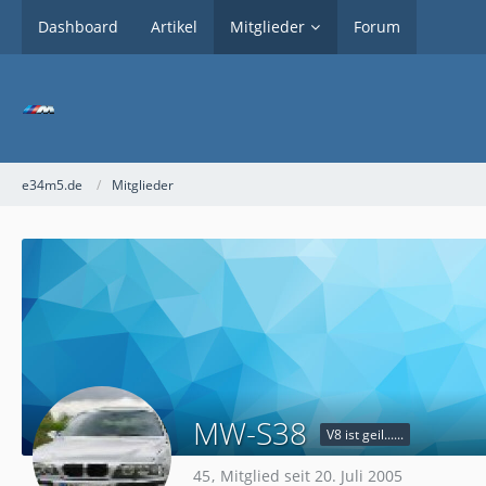
Dashboard
Artikel
Mitglieder
Forum
e34m5.de
Mitglieder
MW-S38
V8 ist geil......
45
Mitglied seit 20. Juli 2005