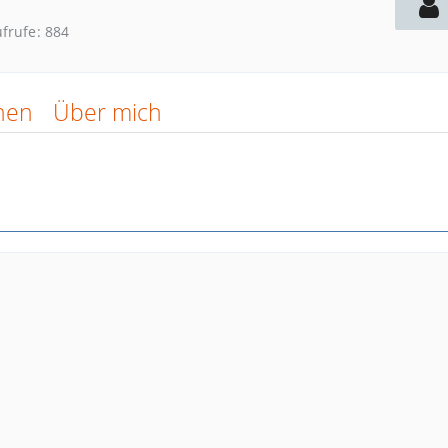
ufrufe
884
nen
Über mich