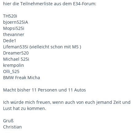
hier die Teilnehmerliste aus dem E34-Forum:
TH520i
bjoern525iA
Mopsi525i
thevanner
Dede1
Lifeman535i (vielleicht schon mit M5 )
Dreamer520
Michael 525i
krempolin
Olli_525
BMW Freak Micha
Macht bisher 11 Personen und 11 Autos
Ich würde mich freuen, wenn auch von euch jemand Zeit und
Lust hat zu kommen.
Gruß
Christian