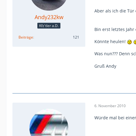
Aber als ich die Tür
Andy232kw
Kfz'tler a.D.
Bin erst letztes Jah
Beiträge
121
Könnte heulen!
Was nun??? Denn sch
Gruß Andy
6. November 2010
Würde mal bei einem