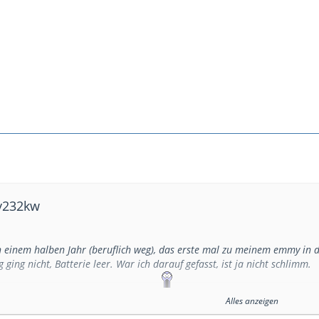
dy232kw
 einem halben Jahr (beruflich weg), das erste mal zu meinem emmy in d
 ging nicht, Batterie leer. War ich darauf gefasst, ist ja nicht schlimm.
Alles anzeigen
ür dann öffnete traf mich der Schlag!
Ein kompletter weißer Schimmelf