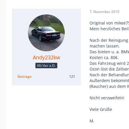
7. November 2010
Original von mikee7
Mein herzliches Beil
Nach der Reinigung 
machen lassen.
Das bieten u. a. BM
Andy232kw
Kosten ca. 80€.
Das Fahrzeug wird 2
Kfz'tler a.D.
Ozon löst die Zellve
Nach der Behandlun
Beiträge
121
Außerdem bekommt m
(Raucher) aus dem 
Nicht verzweifeln!
Viele Grüße
M.