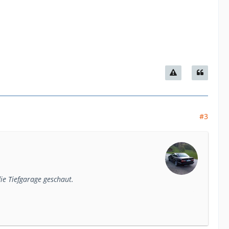
#3
ie Tiefgarage geschaut.
ilm hat sich über das ganze Leder gezogen!