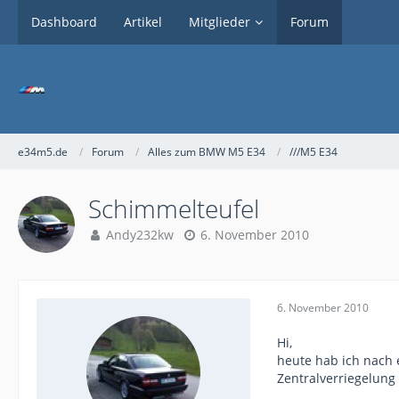
Dashboard
Artikel
Mitglieder
Forum
e34m5.de
Forum
Alles zum BMW M5 E34
///M5 E34
Schimmelteufel
Andy232kw
6. November 2010
6. November 2010
Hi,
heute hab ich nach 
Zentralverriegelung g