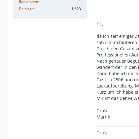
Reaktionen
1
Beiträge
1.623
Bin erst letztes Ja
Hi ,
Könnte heulen!
da ich seit einiger
Was nun??? Denn s
sah ich im hinteren 
Da ich den Gesamtzu
Gruß Andy
Proffessionellen Au
Nach genauer Beguta
wandert der in den
Dann habe ich mich 
Fazit ca 250€ und de
Lackaufbereitung, M
Kurz um ich habe ei
Mir ist das der M We
Gruß
Martin
Gruß