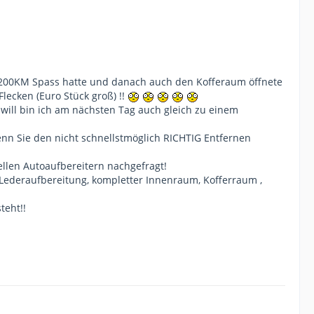
 ich mir das erklären!
al 200KM Spass hatte und danach auch den Kofferaum öffnete
ich auch nie wieder mitnehmen!
lecken (Euro Stück groß) !!
will bin ich am nächsten Tag auch gleich zu einem
nn Sie den nicht schnellstmöglich RICHTIG Entfernen
llen Autoaufbereitern nachgefragt!
. Lederaufbereitung, kompletter Innenraum, Kofferraum ,
teht!!