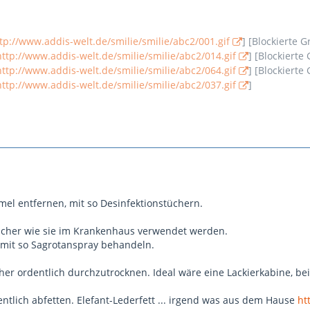
tp://www.addis-welt.de/smilie/smilie/abc2/001.gif
] [Blockierte G
http://www.addis-welt.de/smilie/smilie/abc2/014.gif
] [Blockierte 
http://www.addis-welt.de/smilie/smilie/abc2/064.gif
] [Blockierte 
http://www.addis-welt.de/smilie/smilie/abc2/037.gif
]
el entfernen, mit so Desinfektionstüchern.
ücher wie sie im Krankenhaus verwendet werden.
mit so Sagrotanspray behandeln.
her ordentlich durchzutrocknen. Ideal wäre eine Lackierkabine, bei 40
ntlich abfetten. Elefant-Lederfett ... irgend was aus dem Hause
ht