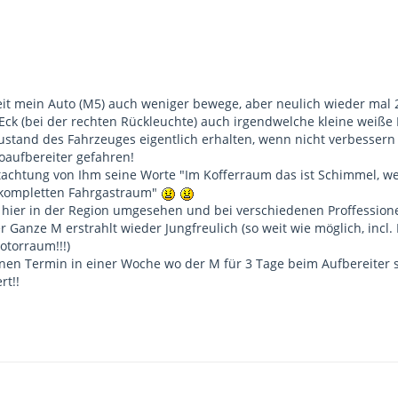
hr eingezogen ist Erstbezug, die Tiefgarage ist etwas feucht. Nur so kann
 Zeit mein Auto (M5) auch weniger bewege, aber neulich wieder m
cheiß bekomm ich ja nie wieder in den Griff und meinen Zwerg könnt 
Eck (bei der rechten Rückleuchte) auch irgendwelche kleine weiße F
stand des Fahrzeuges eigentlich erhalten, wenn nicht verbessern 
toaufbereiter gefahren!
chtung von Ihm seine Worte "Im Kofferraum das ist Schimmel, we
 kompletten Fahrgastraum"
hier in der Region umgesehen und bei verschiedenen Proffessione
r Ganze M erstrahlt wieder Jungfreulich (so weit wie möglich, incl
otorraum!!!)
nen Termin in einer Woche wo der M für 3 Tage beim Aufbereiter s
rt!!