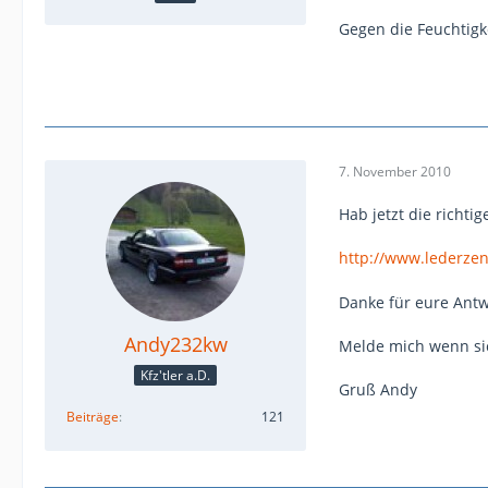
Gegen die Feuchtigk
7. November 2010
Hab jetzt die richt
http://www.lederze
Danke für eure Antw
Andy232kw
Melde mich wenn sich
Kfz'tler a.D.
Gruß Andy
Beiträge
121