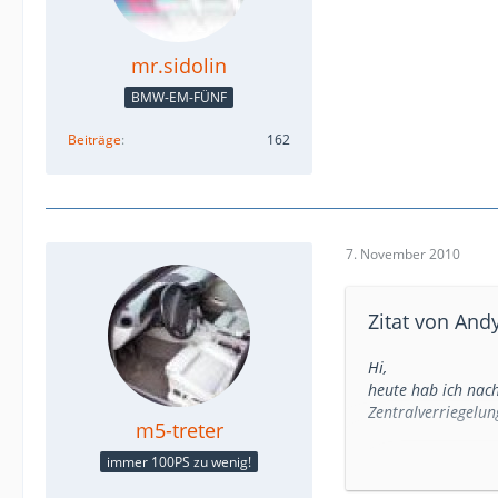
mr.sidolin
BMW-EM-FÜNF
Beiträge
162
7. November 2010
Zitat von An
Hi,
heute hab ich nach
Zentralverriegelung
m5-treter
immer 100PS zu wenig!
Aber als ich die T