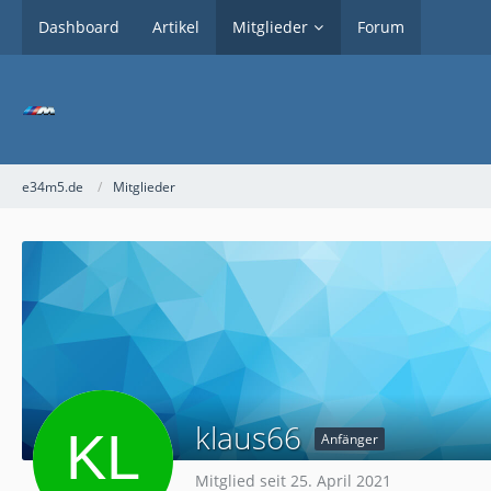
Dashboard
Artikel
Mitglieder
Forum
e34m5.de
Mitglieder
klaus66
Anfänger
Mitglied seit 25. April 2021