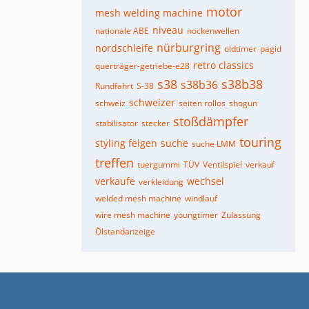
motor
mesh welding machine
niveau
nationale ABE
nockenwellen
nürburgring
nordschleife
oldtimer
pagid
retro classics
querträger-getriebe-e28
s38
s38b38
s38b36
Rundfahrt
S-38
schweizer
schweiz
seiten rollos
shogun
stoßdämpfer
stabilisator
stecker
touring
styling felgen
suche
suche LMM
treffen
tuergummi
TÜV
Ventilspiel
verkauf
verkaufe
wechsel
verkleidung
welded mesh machine
windlauf
wire mesh machine
youngtimer
Zulassung
Ölstandanzeige