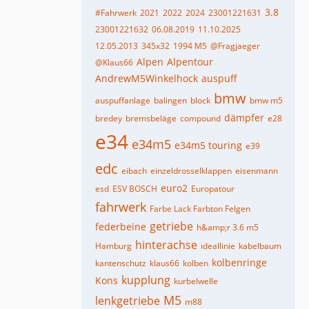
3.8
#Fahrwerk
2021
2022
2024
23001221631
23001221632
06.08.2019
11.10.2025
12.05.2013
345x32
1994 M5
@Fragjaeger
Alpen
Alpentour
@Klaus66
AndrewM5Winkelhock
auspuff
bmw
auspuffanlage
balingen
block
bmw m5
dämpfer
bredey
bremsbeläge
compound
e28
e34
e34m5
e34m5 touring
e39
edc
eibach
einzeldrosselklappen
eisenmann
euro2
esd
ESV BOSCH
Europatour
fahrwerk
Farbe Lack Farbton Felgen
getriebe
federbeine
h&amp;r 3.6 m5
hinterachse
Hamburg
ideallinie
kabelbaum
kolbenringe
kantenschutz
klaus66
kolben
kupplung
Kons
kurbelwelle
M5
lenkgetriebe
m88