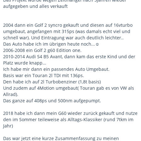
exterior trim, roof rails, dual power sunroof, power front seats with driver-side
aufgegeben und alles verkauft
memory, auto-dimming interior mirror, radio preparation, hi-fi speaker system,
headlight washers and automatic climate control with automatic air recirculation.
Some examples were also fitted with a special metal shift knob insert inscribed with
2004 dann ein Golf 2 syncro gekauft und diesen auf 16vturbo
"Elekta" and each unique car number in the edition of 20.
umgebaut, angefangen mit 315ps (was damals echt viel und
schnell war). Und Eintragung war auch deutlich leichter..
Das Auto habe ich im übrigen heute noch...☺️
2006-2008 ein Golf 2 g60 Edition one.
2010-2014 Audi S4 B5 Avant, dann kam das erste Kind und der
Platz wurde knapp...
Ich habe mir dann ein passendes Auto Umgebaut.
Basis war ein Touran 2l TDI mit 136ps.
Den habe ich auf 2l Turbobenziner (1,8t basis)
Und zudem auf 4Motion umgebaut( Touran gab es von VW als
Allrad).
Das ganze auf 408ps und 500nm aufgepumpt.
2018 habe ich dann mein G60 wieder zurück gekauft und nutze
den im Sommer teileweise als Alltags-Klassiker (rund 7tkm im
Jahr)
Das war jetzt eine kurze Zusammenfassung zu meinen