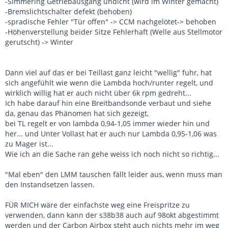
-Simmering Getriebausgang undicht (wird im Winter gemacht)
-Bremslichtschalter defekt (behoben)
-spradische Fehler "Tür offen" -> CCM nachgelötet-> behoben
-Höhenverstellung beider Sitze Fehlerhaft (Welle aus Stellmotor
gerutscht) -> Winter
Dann viel auf das er bei Teillast ganz leicht "wellig" fuhr, hat
sich angefühlt wie wenn die Lambda hoch/runter regelt, und
wirklich willig hat er auch nicht über 6k rpm gedreht...
Ich habe darauf hin eine Breitbandsonde verbaut und siehe
da, genau das Phänomen hat sich gezeigt,
bei TL regelt er von lambda 0,94-1,05 immer wieder hin und
her... und Unter Vollast hat er auch nur Lambda 0,95-1,06 was
zu Mager ist...
Wie ich an die Sache ran gehe weiss ich noch nicht so richtig...
"Mal eben" den LMM tauschen fällt leider aus, wenn muss man
den Instandsetzen lassen.
FÜR MICH wäre der einfachste weg eine Freispritze zu
verwenden, dann kann der s38b38 auch auf 98okt abgestimmt
werden und der Carbon Airbox steht auch nichts mehr im weg