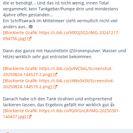
die er benötigt... Und das ist nicht wenig, innen Total
vergammelt, kein Tankgeber/Pumpe drin und mindestens
4jahre offen gestanden...
Ein Schiffswrack im Mittelmeer sieht vermutlich nicht viel
anders aus...🙈
[Blockierte Grafik: https://i.ibb.co/V002JSGS/IMG-20241217-
094756.jpg]
Dann das ganze mit Hausmitteln (Zitronenpulver, Wasser und
Hitze) wirklich sehr gut entrostet bekommen
[Blockierte Grafik: https://i.ibb.co/jv9VCb6L/Screenshot-
20250824-144527-2.png]
[Blockierte Grafik: https://i.ibb.co/zWkvSk3X/Screenshot-
20250824-144519-2.png]
Danach habe ich den Tank strahlen und entsprechend
lackieren lassen, das Ergebnis gefällt mir wirklich gut 👍
[Blockierte Grafik: https://i.ibb.co/fG0rGnLR/IMG-20250301-
140437.jpg]