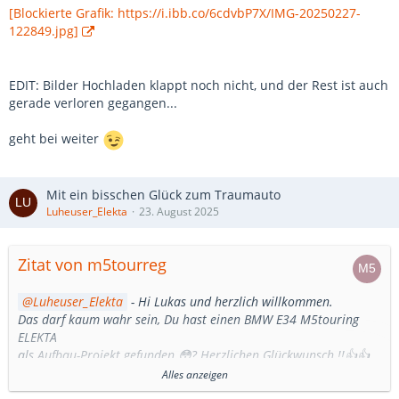
[Blockierte Grafik: https://i.ibb.co/6cdvbP7X/IMG-20250227-
122849.jpg]
EDIT: Bilder Hochladen klappt noch nicht, und der Rest ist auch
gerade verloren gegangen...
geht bei weiter
Mit ein bisschen Glück zum Traumauto
Luheuser_Elekta
23. August 2025
Zitat von m5tourreg
Luheuser_Elekta
- Hi Lukas und herzlich willkommen.
Das darf kaum wahr sein, Du hast einen BMW E34 M5touring
ELEKTA
als Aufbau-Projekt gefunden 😳? Herzlichen Glückwunsch !!👍👍
😃
Alles anzeigen
Jetzt kommen die Fragen 😉.