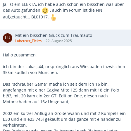
WELCHER ist es denn ?? Sag’ bloß es ist ein grüner ?? 🤔😃👍
Ja, ist ein ELEKTA, ich habe auch schon ein bisschen was über
Die letzten 3 Zahlen der FGN sind = BL01??? 🤔
das Auto gefunden
, auch im Forum ist die FIN
Damit - wenn es für Dich von Intresse ist - kann ich Dir dann eine
aufgetaucht... BL01917.
Kopie der BMW Fahrzeugdaten schicken. Mit „kleiner“ Chance
gibt
es das Fahrzeug schon im Register mit einer Geschichte 🤔.
Mit ein bisschen Glück zum Traumauto
-
Luheuser_Elekta
22. August 2025
What is an E34 M5 Touring "Elekta" edition?
Hallo zusammen,
At the request of several Italian BMW dealers, a special edition known as the
"Elekta" was created by BMW Individual to commemorate the 20 final examples of
ich bin der Lukas, 44, ursprünglich aus Wiesbaden inzwischen
the E34 M5 Touring produced for the Italian market. Two unique color schemes were
35km südlich von München.
available (10 examples in each variation): Sterling Silver metallic (244) with a Marine
Blue Nappa leather interior and matching carpeting or British Racing Green (312)
Das "schrauber Game" mache ich seit dem ich 16 bin,
with a Hazlenut Nappa leather interior and Mexico Green carpeting. Both schemes
angefangen mit einer Cagiva Mito 125 dann mit 18 ein Polo
included extended leather on the center console, door pulls and glove box door, as
bj83, mit 20 kam ein 2er GTI Edition One, diesen nach
well as a black leather dashboard and black leather upper door panels. (However,
Motorschaden auf 16v Umgebaut,
the leather A-pillar trim, leather sun visors and Alcantara headliner normally fitted to
E34 M5s with the complete Nappa leather interior option were not included.) In
2002 ein kurzer Anflug an Größenwahn und mit 2 Kumpels ein
addition to a storage net in the passenger-side footwell (only available from BMW
E30 und ein e23 745i gekauft um das ganze mit einander zu
Individual), all examples of the Elekta edition were further equipped with the following
verheiraten.
features from the normal option list: three-spoke (airbag) steering wheel, Shadowline
Das Projekt wurde wegen Zeitmangel nach 3jahren wieder