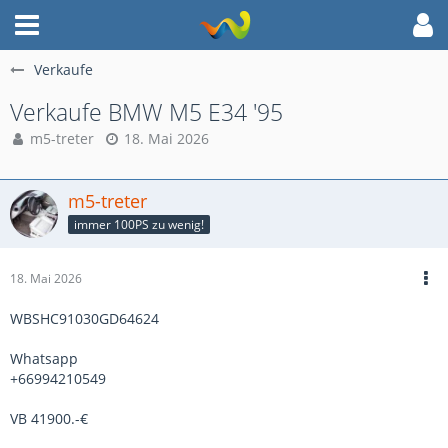
Verkaufe
Verkaufe BMW M5 E34 '95
m5-treter
18. Mai 2026
m5-treter
immer 100PS zu wenig!
18. Mai 2026
WBSHC91030GD64624
Whatsapp
+66994210549
VB 41900.-€