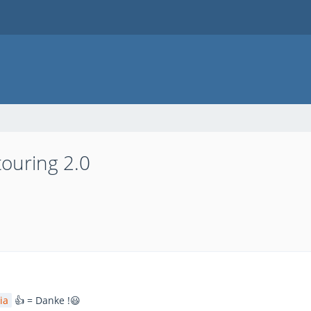
ouring 2.0
ia
👍 = Danke !😃