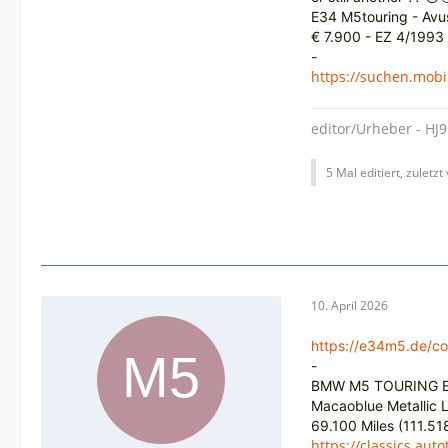
E34 M5touring - Avu
€ 7.900 - EZ 4/1993 
-
https://suchen.mobi
editor/Urheber - HJ9
5 Mal editiert, zuletzt
10. April 2026
https://e34m5.de/c
-
BMW M5 TOURING E
Macaoblue Metallic
L
69.100 Miles (111.51
https://classics.a