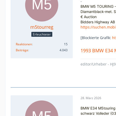
-
BMW M5 TOURING 
Diamantblack-met.
S
€ Auction
Bidders Highway AB
m5tourreg
https://suchen.mobi
Erleuchteter
[Blockierte Grafik:
ht
Reaktionen
15
1993 BMW E34 M
Beiträge
4.043
editor/Urheber - HJ9
28. März 2026
BMW E34 M5touring
schwarz Volleder (0