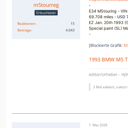
m5tourreg
-
E34 M5touring - VIN
Erleuchteter
USD 7
69.708 miles -
EZ Jan. 20th 1993 (!)
Reaktionen
15
Special paint (SL) M
Beiträge
4.043
-
[Blockierte Grafik:
ht
1993 BMW M5 To
editor/Urheber - HJ9
3 Mal editiert, zuletzt
1. Mai 2026