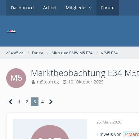
Dashboard
Artikel
Mitglieder
Forum
e34m5.de
Forum
Alles zum BMW M5 E34
///M5 E34
Marktbeobachtung E34 M5t
m5tourreg
10. Oktober 2025
1
2
3
4
25. März 2026
Hinweis von
Marc