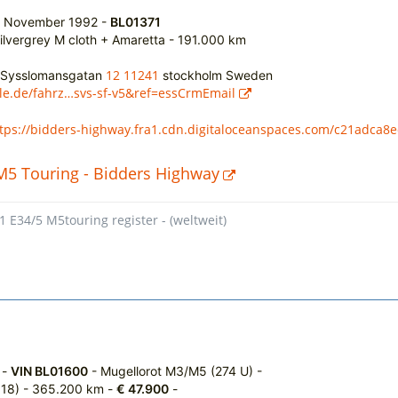
-
November 1992 -
BL01371
ilvergrey M cloth + Amaretta -
191.000 km
12 11241
 Sysslomansgatan
stockholm Sweden
le.de/fahrz…svs-sf-v5&ref=essCrmEmail
tps://bidders-highway.fra1.cdn.digitaloceanspaces.com/c21adca
5 Touring - Bidders Highway
1 E34/5 M5touring register - (weltweit)
 -
VIN BL01600
- Mugellorot M3/M5 (274 U) -
318) - 365.200 km -
€ 47.900
-