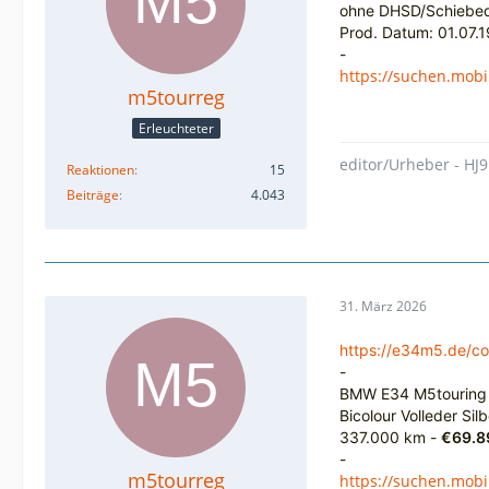
ohne DHSD/Schiebed
Prod. Datum: 01.07.
-
https://suchen.mobi
m5tourreg
Erleuchteter
editor/Urheber - HJ9
Reaktionen
15
Beiträge
4.043
31. März 2026
https://e34m5.de/c
-
BMW E34 M5touring
Bicolour Volleder Sil
337.000 km -
€69.8
-
m5tourreg
https://suchen.mob