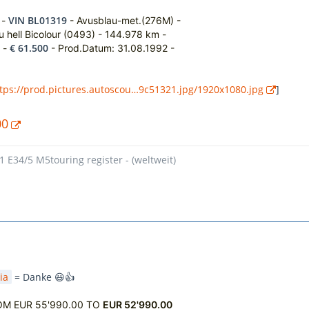
VIN BL01319
 -
- Avusblau-met.(276M) -
u hell Bicolour (0493) - 144.978 km -
€ 61.500
 -
- Prod.Datum: 31.08.1992 -
tps://prod.pictures.autoscou…9c51321.jpg/1920x1080.jpg
]
00
1 E34/5 M5touring register - (weltweit)
ia
= Danke 😃👍
OM EUR 55'990.00 TO
EUR 52'990.00