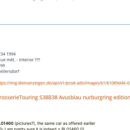
34 1994
ue mét. - Interior ???
999
Hellersdorf
tps://img.kleinanzeigen.de/api/v1/prod-ads/images/61/61089d46-
osserieTouring S38B38 Avusblau nurburgring editio
L01460
(pictures?), the same car as offered earlier
🤔- I am pretty sure it is indeed = BL01460 (!)