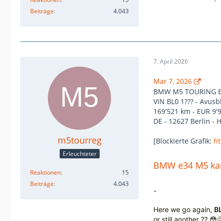
Beiträge
4.043
7. April 2026
Mar 7, 2026
BMW M5 TOURING E
VIN BL0 1??? - Avusbl
169'521 km - EUR 9'
DE - 12627 Berlin - 
m5tourreg
[Blockierte Grafik:
ht
Erleuchteter
BMW e34 M5 kar
Reaktionen
15
Beiträge
4.043
-
Here we go again,
B
or still another ?? 😳