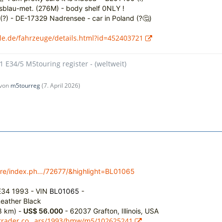
sblau-met. (276M) - body shelf 0NLY !
(?) - DE-17329 Nadrensee - car in Poland (?🤔)
le.de/fahrzeuge/details.html?id=452403721
1 E34/5 M5touring register - (weltweit)
 von
m5tourreg
(
7. April 2026
)
ore/index.ph…/72677/&highlight=BL01065
34 1993 -
VIN
BL01065
-
eather Black
8 km) -
US$ 56.000
-
62037 Grafton, Illinois, USA
utotrader.co…ars/1993/bmw/m5/102625241