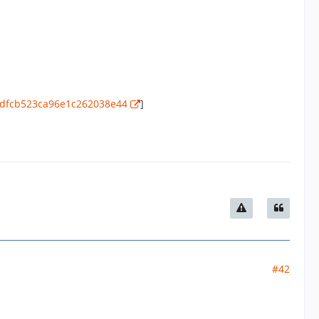
8edfcb523ca96e1c262038e44
]
#42