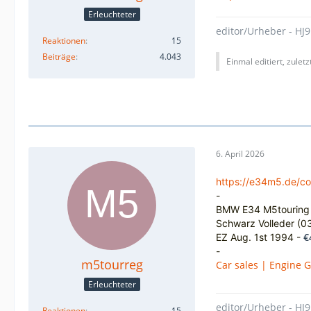
Erleuchteter
editor/Urheber - HJ9
Reaktionen
15
Beiträge
4.043
Einmal editiert, zulet
6. April 2026
https://e34m5.de/c
-
BMW E34 M5touring
Schwarz Volleder (0
€
EZ Aug. 1st 1994 -
-
m5tourreg
Car sales | Engine 
Erleuchteter
editor/Urheber - HJ9
Reaktionen
15