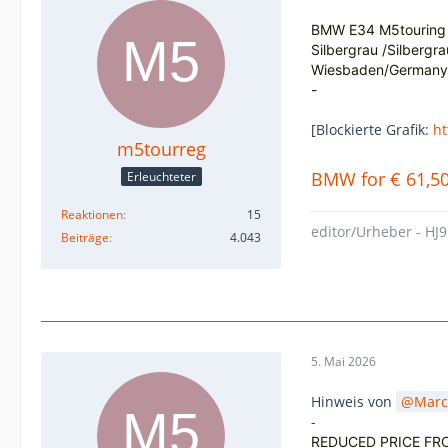
BMW E34 M5touring
Silbergrau /Silbergra
Wiesbaden/Germany
-
[Blockierte Grafik:
ht
m5tourreg
BMW for € 61,5
Erleuchteter
Reaktionen
15
editor/Urheber - HJ9
Beiträge
4.043
5. Mai 2026
Hinweis von
Marc
-
REDUCED PRICE FR