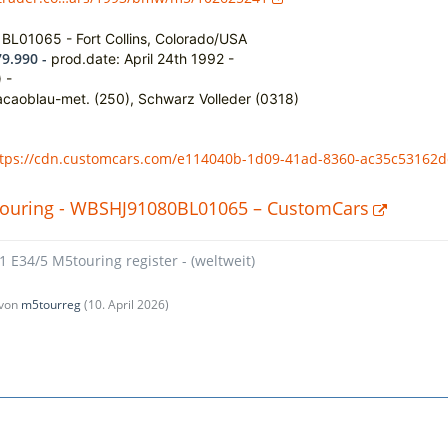
 BL01065 - Fort Collins, Colorado/USA
9.990 -
prod.date: April 24th 1992 -
 -
acaoblau-met. (250), Schwarz Volleder (0318)
tps://cdn.customcars.com/e114040b-1d09-41ad-8360-ac35c53162d
uring - WBSHJ91080BL01065 – CustomCars
1 E34/5 M5touring register - (weltweit)
 von
m5tourreg
(
10. April 2026
)