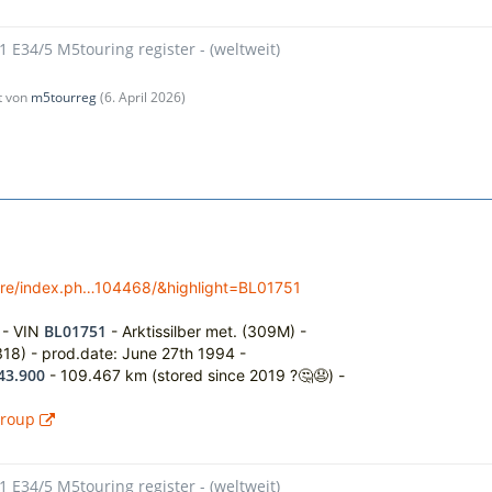
1 E34/5 M5touring register - (weltweit)
zt von
m5tourreg
(
6. April 2026
)
ore/index.ph…104468/&highlight=BL01751
BL01751
 - VIN
- Arktissilber met. (309M) -
318) -
prod.date: June 27th 1994 -
43.900
- 109.467 km (stored since 2019 ?🤔😧) -
Group
1 E34/5 M5touring register - (weltweit)