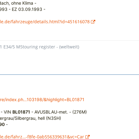
ach, ohne Klima -
1993 - EZ 03.09.1993 -
le.de/fahrzeuge/details.html?id=451616078
1 E34/5 M5touring register - (weltweit)
ore/index.ph…103198/&highlight=BL01871
 - VIN
BL01871
- AVUSBLAU-met. - (276M)
bergrau/Silbergrau, hell (N3SH)
90
-
ile.de/fahrz…-f8fe-0ab556339631&vc=Car