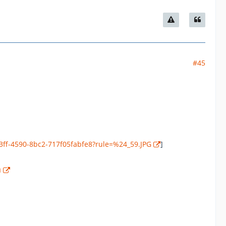
#45
03ff-4590-8bc2-717f05fabfe8?rule=%24_59.JPG
]
n