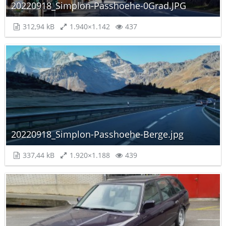
20220918_Simplon-Passhoehe-0Grad.JPG
312,94 kB
1.940×1.142
437
20220918_Simplon-Passhoehe-Berge.jpg
337,44 kB
1.920×1.188
439