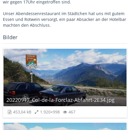
wir gegen 17Uhr eingetroffen sind.
Unser Abendessenrestaurant im Städtchen hat uns mit gutem
Essen und Rotwein versorgt, ein paar Absacker an der Hotelbar
machten den Abschluss.
Bilder
20220917_Col-de-la-Forclaz-Abfahrt-2E34.jpg
453,04 kB
1.920×998
467