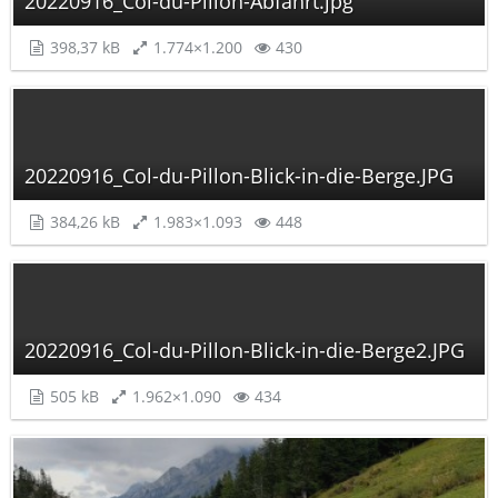
20220916_Col-du-Pillon-Abfahrt.jpg
398,37 kB
1.774×1.200
430
20220916_Col-du-Pillon-Blick-in-die-Berge.JPG
384,26 kB
1.983×1.093
448
20220916_Col-du-Pillon-Blick-in-die-Berge2.JPG
505 kB
1.962×1.090
434