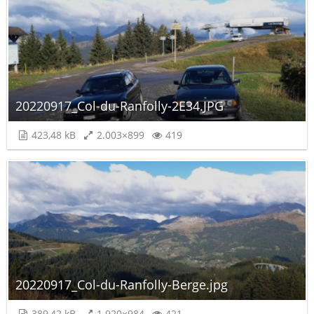
20220917_Col-du-Ranfolly-2E34.JPG
423,48 kB
2.003×899
419
20220917_Col-du-Ranfolly-Berge.jpg
389,42 kB
1.920×984
421