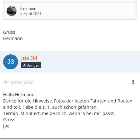
Anmeldeschluss: 30.06.2021
Hermann
4. April 2021
Anmeldestatus:
Hermann, E34 M5T, definitiv
Stephan, E34 M5T, definitiv
Gruss
Niko, E91 340, prov.
Hermann
Die Routenplanung erfolgt in den nächsten Wochen.
Joe 34
Motto: "Eile mit Weile"
Anfänger
Grüsse
Hermann
14. Februar 2022
Hallo Hermann,
Danke für die Hinweise, Fotos der letzten Fahrten und Routen
sind toll. Habe die z. T. auch schon gefahren.
Termin ist notiert, melde mich, wenn`s bei mir passt.
Gruss
Joe