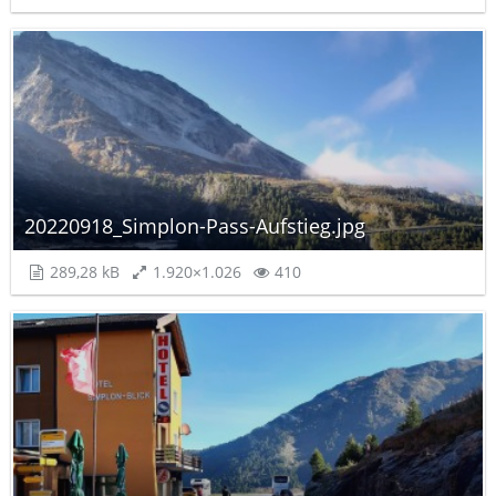
20220918_Simplon-Pass-Aufstieg.jpg
289,28 kB
1.920×1.026
410