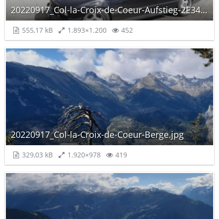
20220917_Col-la-Croix-de-Coeur-Aufstieg-2E34.jpg
555,17 kB
1.893×1.200
452
20220917_Col-la-Croix-de-Coeur-Berge.jpg
329,03 kB
1.920×978
419