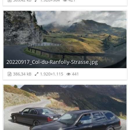
20220917_Col-du-Ranfolly-Strasse.jpg
386,34 kB
1.920×1.115
441