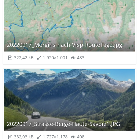
20220917_Morgins-nach-Visp-RouteTag2.jpg
322,42 kB
1.920×1.001
483
20220917_Strasse-Berge-Haute-Savoie1.JPG
332,03 kB
1.727×1.178
408