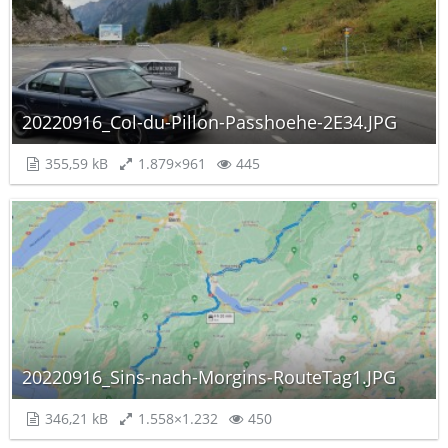
20220916_Col-du-Pillon-Passhoehe-2E34.JPG
355,59 kB
1.879×961
445
20220916_Sins-nach-Morgins-RouteTag1.JPG
346,21 kB
1.558×1.232
450