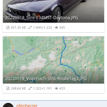
20220918_Sins-E34M5T-Daytona.JPG
431,36 kB
1.840×1.232
445
20220918_Visp-nach-Sins-RouteTag3.JPG
248,64 kB
1.322×1.181
433
ofenheizer