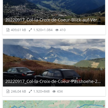
20220917_Col-la-Croix-de-Coeur-Blick-auf-Verbier.jpg
409,61 kB
1.920×1.084
410
20220917_Col-la-Croix-de-Coeur-Passhoehe-2E34.jpg
246,04 kB
1.920×848
434