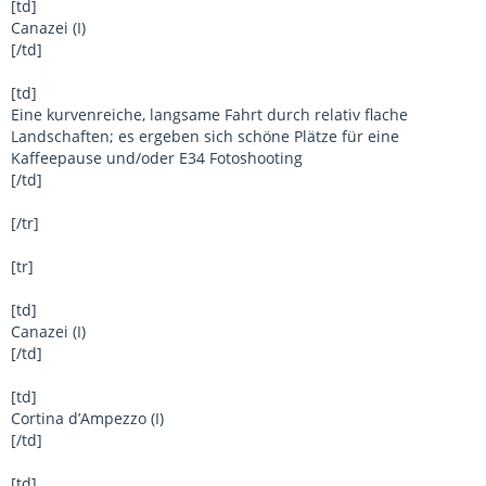
[td]
Canazei (I)
[/td]
[td]
Eine kurvenreiche, langsame Fahrt durch relativ flache
Landschaften; es ergeben sich schöne Plätze für eine
Kaffeepause und/oder E34 Fotoshooting
[/td]
[/tr]
[tr]
[td]
Canazei (I)
[/td]
[td]
Cortina d’Ampezzo (I)
[/td]
[td]