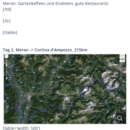
Meran: Gartenkaffees und Eisdielen, gute Restaurants
[/td]
[/tr]
[/table]
Tag 2, Meran -> Cortina d’Ampezzo, 215km
[table='width: 500']