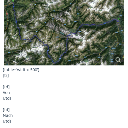
[table='width: 500']
[tr]
[td]
Von
[/td]
[td]
Nach
[/td]