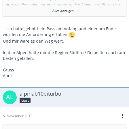
dass die Pyrenäen nur ganz selten zu den Alpen gezählt werden
Alles anzeigen
und
B) ist der optimale Weg zw. den Alpen (also sagen wir Cluses [F] )
bis zum Einstieg der Pyrenäen (Narbonne [F] ) sind ca. 560km
...ich hatte gehofft ein Pass am Anfang und einer am Ende
mit nahezu 5 Std Fahrzeit, davon fast alles Autobahn (die auch
würden die Anforderung erfüllen
noch signifikant Maut kostet, notabene...) .
Und mir wäre es den Weg wert.
Das sind über 1000km Hin- und Rückweg... Ich vermute mal
In den Alpen hatte mir die Region Südtirol/ Dolomiten auch am
schwer, dass dies nicht allen gefallen könnte, vor allem nicht
besten gefallen.
unseren Schweden und auch Olli, die bereits ganz aus dem
Norden anreisen.
Gruss
Andi
Grüsse
Hermann
alpinab10biturbo
Gast
5. November 2013