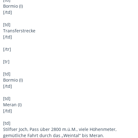
Bormio (I)
[/td]
[td]
Transferstrecke
[/td]
[/tr]
[tr]
[td]
Bormio (I)
[/td]
[td]
Meran (I)
[/td]
[td]
Stilfser Joch, Pass über 2800 m.ü.M., viele Höhenmeter,
gemütliche Fahrt durch das „Weintal“ bis Meran.