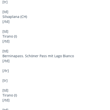
[tr]
[td]
Silvaplana (CH)
[/td]
[td]
Tirano (I)
[/td]
[td]
Berninapass. Schöner Pass mit Lago Bianco
[/td]
[/tr]
[tr]
[td]
Tirano (I)
[/td]
[td]