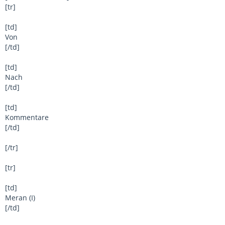
[tr]
[td]
Von
[/td]
[td]
Nach
[/td]
[td]
Kommentare
[/td]
[/tr]
[tr]
[td]
Meran (I)
[/td]