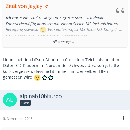
Zitat von JayJay
Ich hätte ein 540i 6 Gang Touring am Start , Ich denke
Fahrwerksmäßig kann ich mit einem Serien M5 fast mithalten ....
Bereifung sowieso
Verspoilerung ist M5 Inklu M5 Spiegel ....
Von außen vom Laien nicht zu Unterscheiden ......
Aber mir ist klar Irgendwo sind Grenzen ... bin auch noch Böse
Alles anzeigen
wenn ihr genug M5 habt
und es dann keine Möglichkeit für mich gibt ......
Terminlich muss ich halt noch schauen , bin da Evtl. bei den
Lieber bei den bösen Abhörern über dem Teich, als bei den
Bösen Abhörern über dem Teich
Daten-CD-Klauern im Norden der Schweiz. Ups, sorry, hatte
kurz vergessen, dass nicht immer mit denselben Ellen
Gruß JJ
gemessen wird
alpinab10biturbo
Gast
6. November 2013