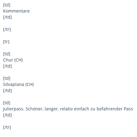
[td]
Kommentare
[/td]
[/tr]
[tr]
[td]
Chur (CH)
[/td]
[td]
Silvaplana (CH)
[/td]
[td]
Julierpass. Schöner, langer, relativ einfach zu befahrender Pass
[/td]
[/tr]