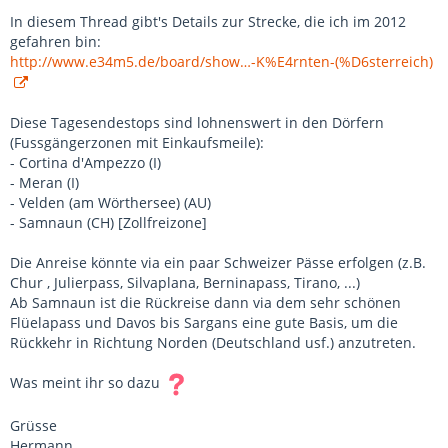
In diesem Thread gibt's Details zur Strecke, die ich im 2012
gefahren bin:
http://www.e34m5.de/board/show…-K%E4rnten-(%D6sterreich)
Diese Tagesendestops sind lohnenswert in den Dörfern
(Fussgängerzonen mit Einkaufsmeile):
- Cortina d'Ampezzo (I)
- Meran (I)
- Velden (am Wörthersee) (AU)
- Samnaun (CH) [Zollfreizone]
Die Anreise könnte via ein paar Schweizer Pässe erfolgen (z.B.
Chur , Julierpass, Silvaplana, Berninapass, Tirano, ...)
Ab Samnaun ist die Rückreise dann via dem sehr schönen
Flüelapass und Davos bis Sargans eine gute Basis, um die
Rückkehr in Richtung Norden (Deutschland usf.) anzutreten.
Was meint ihr so dazu
Grüsse
Hermann