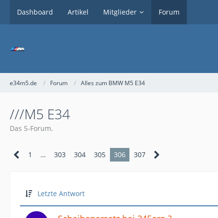
Dashboard
Artikel
Mitglieder
Forum
e34m5.de
Forum
Alles zum BMW M5 E34
///M5 E34
Das 5-Forum.
1
…
303
304
305
306
307
Letzte Antwort