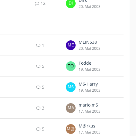
Dirk
12
20. Mai 2003
MEIN538
1
20. Mai 2003
Todde
5
19. Mai 2003
M6-Harry
5
19. Mai 2003
mario.m5
3
17. Mai 2003
M@rkus
5
17. Mai 2003