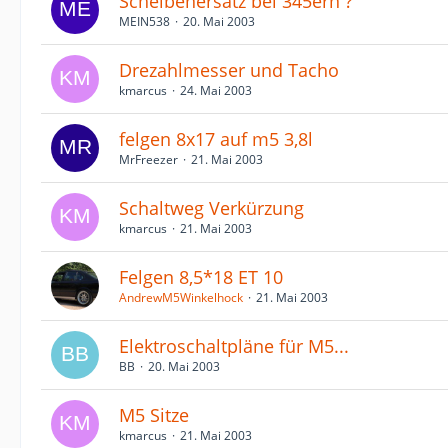
Scheibenersatz bei 345ern ?
MEIN538
20. Mai 2003
Drezahlmesser und Tacho
kmarcus
24. Mai 2003
felgen 8x17 auf m5 3,8l
MrFreezer
21. Mai 2003
Schaltweg Verkürzung
kmarcus
21. Mai 2003
Felgen 8,5*18 ET 10
AndrewM5Winkelhock
21. Mai 2003
Elektroschaltpläne für M5...
BB
20. Mai 2003
M5 Sitze
kmarcus
21. Mai 2003