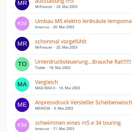
ausstattung m5
MrFreezer
20. Mai 2003
Umbau M5 elektro lenksäule tempoma
kmarcus
20. Mai 2003
schonmal vorgefühlt
MrFreezer
20. Mai 2003
Unterdrucksteuerung...Brauche Rat!!!!!!
Todde
18. Mai 2003
Vergleich
MAD-MAX-II
16. Mai 2003
Anpressdruck Versteller Scheibenwisc
MEIN538
9. Mai 2003
schwimmen eines m5 e 34 touring
kmarcus
11. Mai 2003