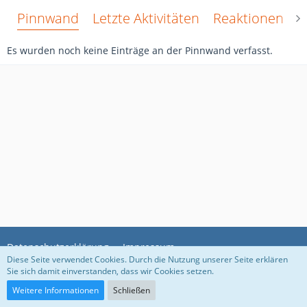
Pinnwand
Letzte Aktivitäten
Reaktionen
Ü
Es wurden noch keine Einträge an der Pinnwand verfasst.
Datenschutzerklärung
Impressum
Diese Seite verwendet Cookies. Durch die Nutzung unserer Seite erklären
Sie sich damit einverstanden, dass wir Cookies setzen.
Community-Software:
WoltLab Suite™ 5.3.5
Weitere Informationen
Schließen